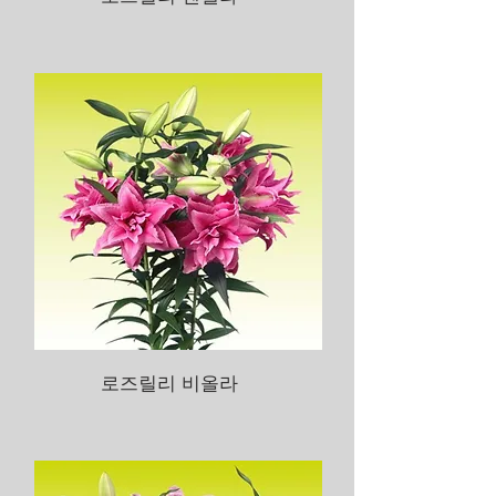
로즈릴리 비올​라​