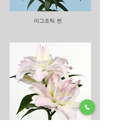
이그조틱 썬
카노바