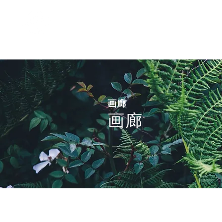
​Agricultural corporation
Woori Flower Co., Ltd.​
画廊
画廊