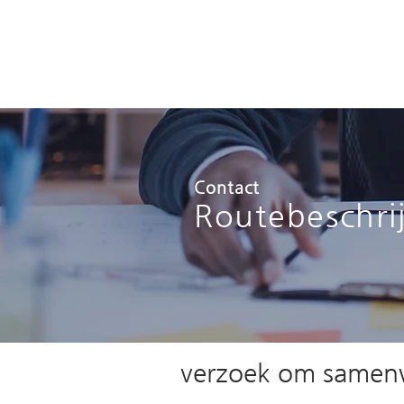
​Landbouwbedrijf
Woori Flower Co., Ltd.​
Contact
​Routebeschri
​verzoek om samen