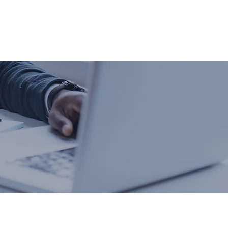
verkoop product
More
Ga naar Winkelcentrum