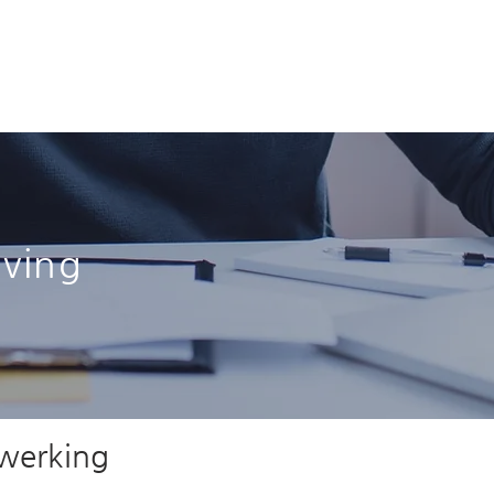
소개
소개
소개
Over ons
galerij
jving
werking