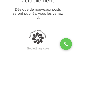
actuellement
Dès que de nouveaux posts
seront publiés, vous les verrez
ici.
​Société agricole
Woori Flower Seed & Seedling Co.,
Ltd.
WOORI FLOWER, SEED & SEEDLING CO.,LTD.
Adresse : 81 Sanghabeol 1-ro, Gwacheon-si,
Gyeonggi-do (code postal : 13815) Numéro de lot :
260-8 Gwacheon-dong, Gwacheon-si, Gyeonggi-do
PDG : Jaeseo Kim Tél. :
02-503-9094
Numéro
d'enregistrement de l'entreprise :
123-81-63724